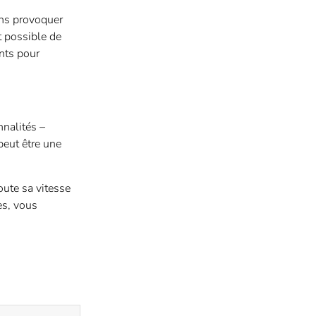
ans provoquer
t possible de
nts pour
nnalités –
peut être une
oute sa vitesse
es, vous