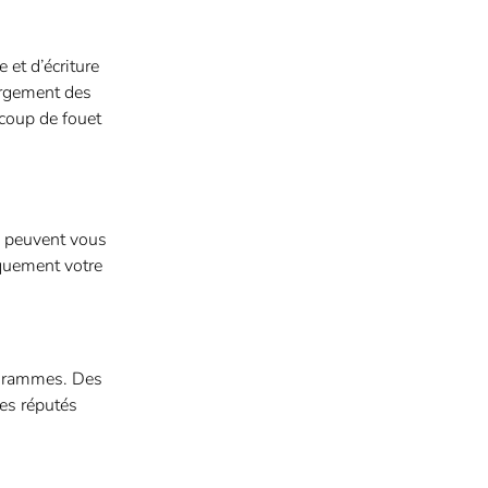
 et d’écriture
argement des
coup de fouet
ns peuvent vous
iquement votre
ogrammes. Des
mes réputés