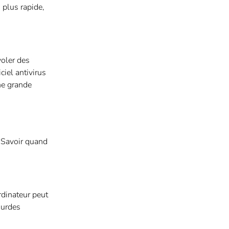
 plus rapide,
voler des
ciel antivirus
ne grande
. Savoir quand
rdinateur peut
ourdes