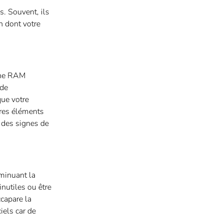
s. Souvent, ils
n dont votre
 une RAM
 de
que votre
tres éléments
 des signes de
iminuant la
nutiles ou être
ccapare la
iels car de