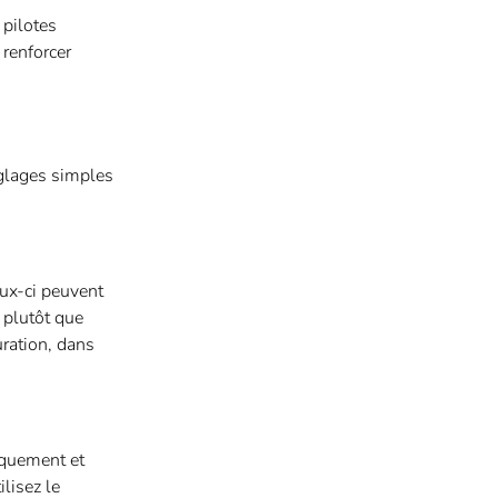
 pilotes
 renforcer
églages simples
ux-ci peuvent
 plutôt que
uration, dans
iquement et
lisez le