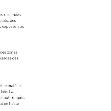
ns destinées
plats, des
us exposés aux
z des zones
visagez des
nt le matériel
drée. La
e tout compris,
ut en haute