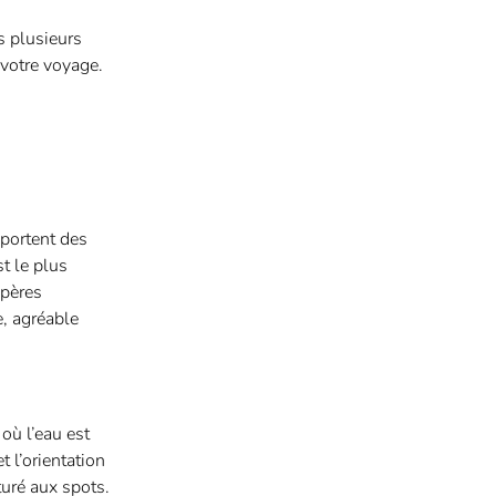
s plusieurs
 votre voyage.
pportent des
st le plus
epères
e, agréable
où l’eau est
 l’orientation
turé aux spots.