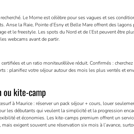
 recherché. Le Morne est célèbre pour ses vagues et ses conditio
s. Anse la Raie, Pointe d’Esny et Belle Mare offrent des lagons 
age et le freestyle. Les spots du Nord et de l’Est peuvent être pl
 les webcams avant de partir.
 certifiées et un ratio moniteur/élève réduit. Confirmés : cherche
ts : planifiez votre séjour autour des mois les plus ventés et en
on ou kite-camp
itesurf à Maurice : réserver un pack séjour + cours, louer seuleme
our les débutants qui veulent la simplicité et la progression enca
exibilité et économies. Les kite-camps premium offrent un servic
, mais exigent souvent une réservation six mois à l’avance, surto