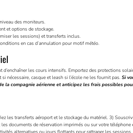
 niveau des moniteurs.
ent et options de stockage.
ser les sessions) et transferts inclus.
 conditions en cas d’annulation pour motif météo.
iel
ant d’enchaîner les cours intensifs. Emportez des protections sola
si nécessaire, casque et leash si l’école ne les fournit pas.
Si v
de la compagnie aérienne et anticipez les frais possibles pour
fiez les transferts aéroport et le stockage du matériel. 3) Souscri
 les documents de réservation imprimés ou sur votre téléphone e
ivités alternatives ou jours flottants pour rattraper les sessions.