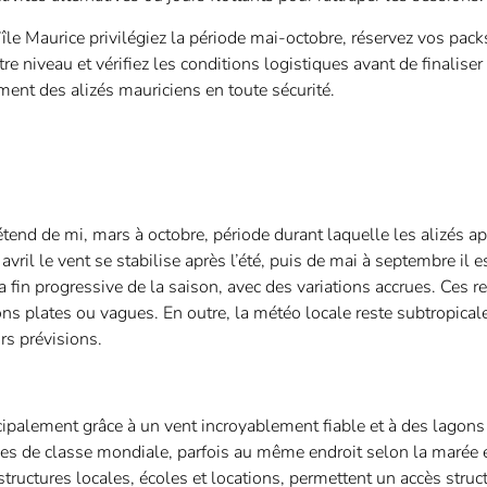
’île Maurice privilégiez la période mai-octobre, réservez vos pack
re niveau et vérifiez les conditions logistiques avant de finaliser
ment des alizés mauriciens en toute sécurité.
s’étend de mi, mars à octobre, période durant laquelle les alizés a
vril le vent se stabilise après l’été, puis de mai à septembre il e
a fin progressive de la saison, avec des variations accrues. Ces r
ons plates ou vagues. En outre, la météo locale reste subtropical
rs prévisions.
ncipalement grâce à un vent incroyablement fiable et à des lagons 
es de classe mondiale, parfois au même endroit selon la marée et
astructures locales, écoles et locations, permettent un accès struc