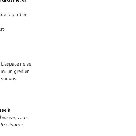
e laxisme
, et
 de retomber
ist
 L’espace ne se
üm, un grenier
 sur vos
sse à
 lessive, vous
le désordre