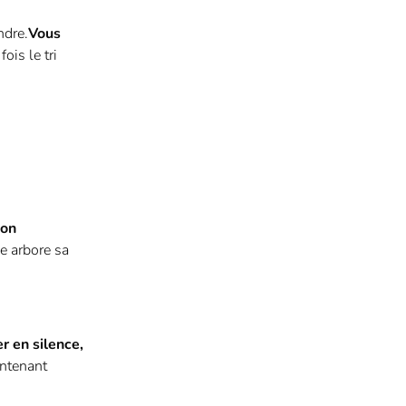
ndre.
Vous
is le tri
ion
e arbore sa
r en silence,
ontenant