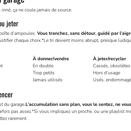
s inné, ça ne coule jamais de source.
ou jeter
 boîte d’ampoules.
Vous tranchez, sans détour, guidé par l’aigr
stifier chaque choix.*Le tri devient moins abrupt, presque ludiqu
À donner/vendre
À jeter/recycler
nt
En double
Cassés, obsolètes
Trop petits
Hors d’usage
Jamais utilisés
Usés, endommag
encer
st du garage.
L’accumulation sans plan, vous le sentez, ne vou
arfois pas assez.*Si vous impliquez un proche, ou une playlist mot
ttez rarement.