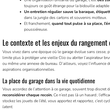
Une organisation brillante du garage, c’est
des zo
toujours ce goût étrange pour la bidouille adaptée
Un entretien régulier sauve la baraque, étiquet
dans la jungle des cartons et souvenirs motteux.
Et franchement,
quand tout pulse à sa place, l’éne
poussiéreuse.
Le contexte et les enjeux du rangement
Vous vivez dans une époque où le garage évolue sans cesse, pa
limite plus à protéger une vieille Clio ou abriter l’aspirateur 
ou même une annexe de bureau. D’ailleurs, voyez l’influence de
aspirations organisationnelles.
La place du garage dans la vie quotidienne
Vous accordez de l’attention à ce garage, souvent trop discret d
reconsidérer chaque recoin.
Ce n’est pas là un hasard ; l’effic
stockez les jouets de l’été, vous apportez et rapportez, c’est cyc
latent.