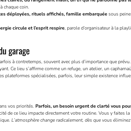
nes claires, du rangement malin, un tri qui ne pardonne pas l
 à chaque coin.
tes déployées, rituels affichés, famille embarquée
sous peine
rgie circule et l’esprit respire
, parole d’organisateur à la playl
 du garage
rfois à contretemps, souvent avec plus d’importance que prévu.
bruyant. Ce lieu s’affirme comme un refuge, un atelier, un capharna
s plateformes spécialisées, parfois, leur simple existence influe
ans vos priorités.
Parfois, un besoin urgent de clarté vous pou
acité de ce lieu impacte directement votre routine. Vous y faites la
lique.
L’atmosphère change radicalement, dès que vous éliminez 