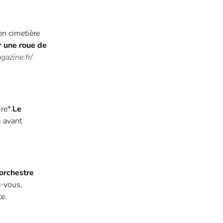
en cimetière
r une roue de
azine.fr/
re*.
Le
s avant
’orchestre
z-vous,
te.