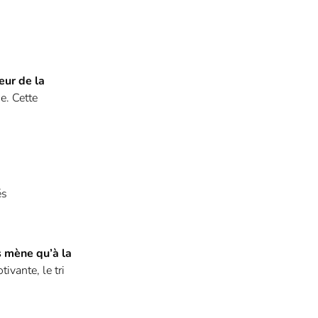
eur de la
e. Cette
és
s mène qu’à la
ivante, le tri