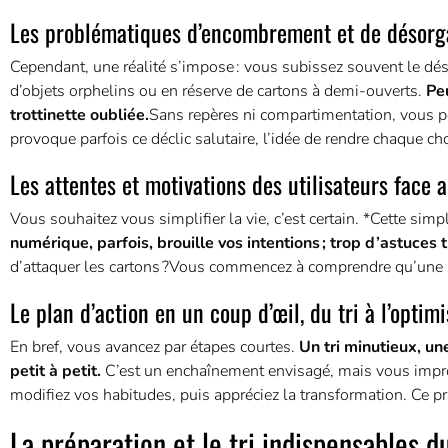
Les problématiques d’encombrement et de désorg
Cependant, une réalité s’impose : vous subissez souvent le déso
d’objets orphelins ou en réserve de cartons à demi-ouverts.
Pe
trottinette oubliée.
Sans repères ni compartimentation, vous pe
provoque parfois ce déclic salutaire, l’idée de rendre chaque chos
Les attentes et motivations des utilisateurs face
Vous souhaitez vous simplifier la vie, c’est certain. *Cette simp
numérique, parfois, brouille vos intentions ; trop d’astuces 
d’attaquer les cartons ?Vous commencez à comprendre qu’une st
Le plan d’action en un coup d’œil, du tri à l’optim
En bref, vous avancez par étapes courtes.
Un tri minutieux, un
petit à petit.
C’est un enchaînement envisagé, mais vous improvi
modifiez vos habitudes, puis appréciez la transformation. Ce prin
La préparation et le tri indispensables d