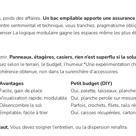
 poids des affaires.
Un bac empilable apporte une assurance 
entre sentimental et technique, vous tranchez, pragmatisme obli
y penser.La logique modulaire gagne les espaces même les plus ét
enir.
Panneaux, étagères, casiers, rien n’est superflu si la sol
ez selon le terrain, le budget, l’humeur.*Une expérimentation c
 cohérence obtenue, non dans la surenchère d’accessoires.
Avantages
Petit budget (DIY)
Facile, gain de place
Oui, palette, tasseaux, planch
Visualisation rapide, modulable
Oui, planche percée sur mesur
Désencombre le sol
Parfois, crochets, filets, rails ré
Empilable, facile à trier
Oui, caisses récupérées, carton
faut.
Vous devez soigner l’entretien, ou la dispersion renaîtra.