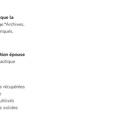
que la
ge.*Archives,
riqués.
ution épouse
haotique
es récupérées
e
utilisés
s solides