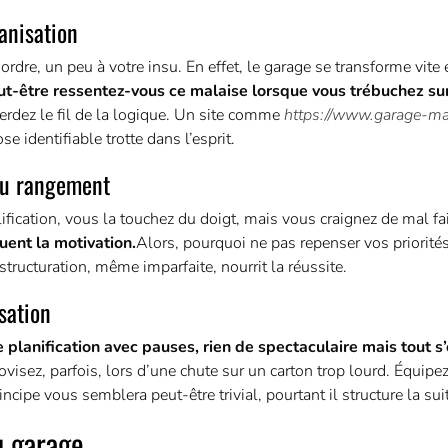
anisation
rdre, un peu à votre insu. En effet, le garage se transforme vite 
ut-être ressentez-vous ce malaise lorsque vous trébuchez su
rdez le fil de la logique. Un site comme
https://www.garage-mag
e identifiable trotte dans l’esprit.
 au rangement
lification, vous la touchez du doigt, mais vous craignez de mal fai
tuent la motivation.
Alors, pourquoi ne pas repenser vos priorité
ructuration, même imparfaite, nourrit la réussite.
isation
e planification avec pauses, rien de spectaculaire mais tout s
sez, parfois, lors d’une chute sur un carton trop lourd. Équipe
cipe vous semblera peut-être trivial, pourtant il structure la sui
u garage