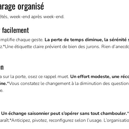
garage organisé
pétés, week-end après week-end.
r facilement
implifie chaque geste.
La perte de temps diminue, la sérénité s
ez.*Une étiquette claire prévient de bien des jurons. Rien d’anecdo
en
la sur la porte, osez ce rappel muet.
Un effort modeste, une ré
ine.
*Vous constatez le changement à la diminution des questions
e.
.
Un échange saisonnier peut s’opérer sans tout chambouler.
raît.*Anticipez, pivotez, reconfigurez selon l’usage. L’organisatio