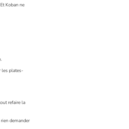
. Et Koban ne
e.
 les plates-
out refaire la
s rien demander