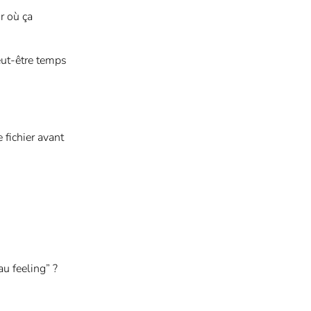
r où ça
eut-être temps
 fichier avant
u feeling” ?