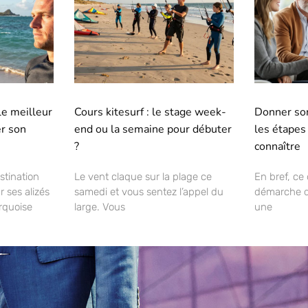
 le meilleur
Cours kitesurf : le stage week-
Donner son
r son
end ou la semaine pour débuter
les étapes
?
connaître
stination
Le vent claque sur la plage ce
En bref, ce
r ses alizés
samedi et vous sentez l’appel du
démarche d
urquoise
large. Vous
une