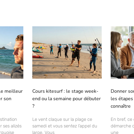
 le meilleur
Cours kitesurf : le stage week-
Donner son
r son
end ou la semaine pour débuter
les étapes
?
connaître
stination
Le vent claque sur la plage ce
En bref, ce
r ses alizés
samedi et vous sentez l’appel du
démarche d
urquoise
large. Vous
une