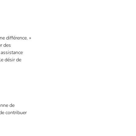
e différence. »
er des
 assistance
le désir de
onne de
 de contribuer