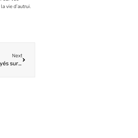
a vie d’autrui.
Next
5 méthodes populaires de formation des employés sur le lieu de travail