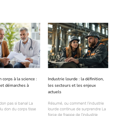
 corps à la science :
Industrie lourde : la définition,
 et démarches à
les secteurs et les enjeux
actuels
 don pas si banal La
Résumé, ou comment l’industrie
u don du corps tisse
lourde continue de surprendre La
force de frappe de l’industrie