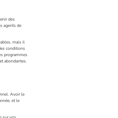
enir des
es agents de
ables, mais il
des conditions
r les programmes
s et abondantes.
nnel. Avoir le
nnée, et le
r sur vos