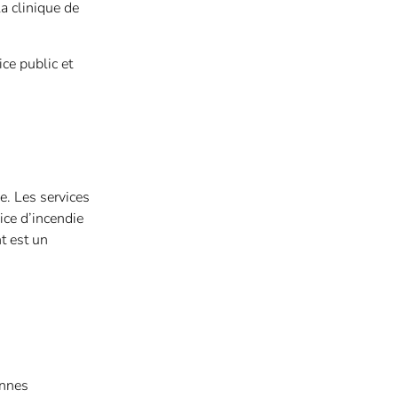
la clinique de
ice public et
e. Les services
ice d’incendie
t est un
onnes