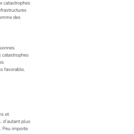
ux catastrophes
frastructures
 comme des
rsonnes
x catastrophes
es
ns favorable,
ns et
i, d’autant plus
s. Peu importe