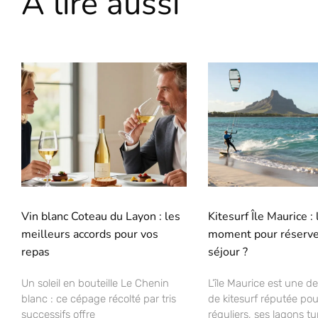
A lire aussi
Vin blanc Coteau du Layon : les
Kitesurf Île Maurice :
meilleurs accords pour vos
moment pour réserve
repas
séjour ?
Un soleil en bouteille Le Chenin
L’île Maurice est une de
blanc : ce cépage récolté par tris
de kitesurf réputée pou
successifs offre
réguliers, ses lagons t