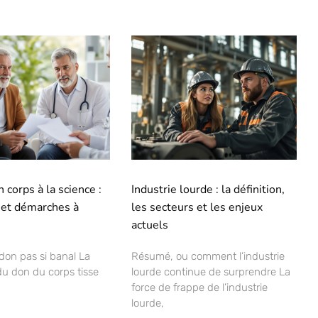
 corps à la science :
Industrie lourde : la définition,
 et démarches à
les secteurs et les enjeux
actuels
 don pas si banal La
Résumé, ou comment l’industrie
u don du corps tisse
lourde continue de surprendre La
force de frappe de l’industrie
lourde,