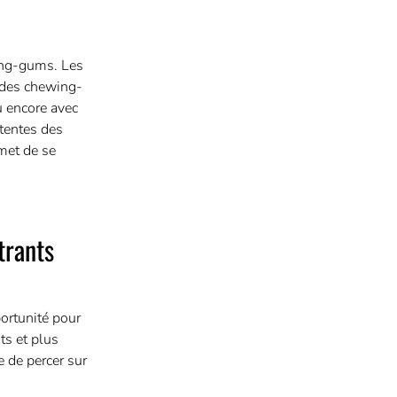
wing-gums. Les
r des chewing-
u encore avec
ttentes des
met de se
trants
ortunité pour
ts et plus
 de percer sur