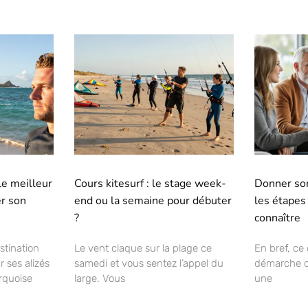
 le meilleur
Cours kitesurf : le stage week-
Donner son
r son
end ou la semaine pour débuter
les étapes
?
connaître
stination
Le vent claque sur la plage ce
En bref, ce
r ses alizés
samedi et vous sentez l’appel du
démarche d
urquoise
large. Vous
une