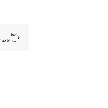
Next
Quels sont les bénéfices de retourner à une PLV extérieure pour votre entreprise ?