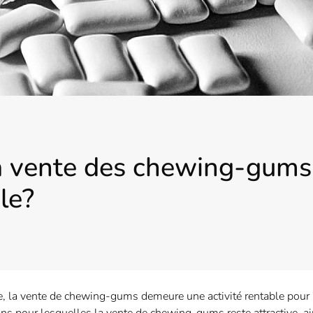
a vente des chewing-gums 
le?
ie, la vente de chewing-gums demeure une activité rentable pour 