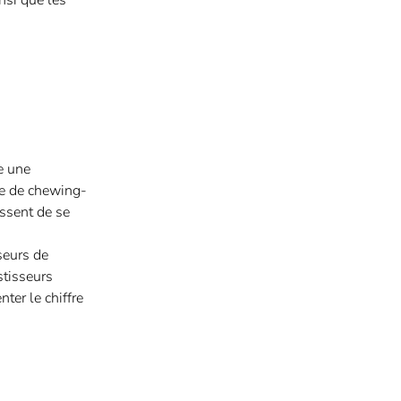
nsi que les
e une
te de chewing-
issent de se
seurs de
stisseurs
ter le chiffre